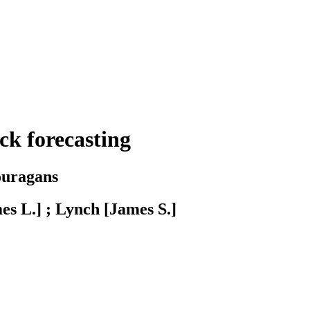
ck forecasting
 ouragans
es L.] ; Lynch [James S.]