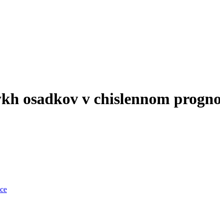
ykh osadkov v chislennom progn
nce