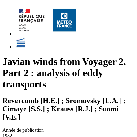
Javian winds from Voyager 2.
Part 2 : analysis of eddy
transports
Revercomb [H.E.] ; Sromovsky [L.A.] ;
Cimaye [S.S.] ; Krauss [R.J.] ; Suomi
[V.E.]
Année de publication
1982