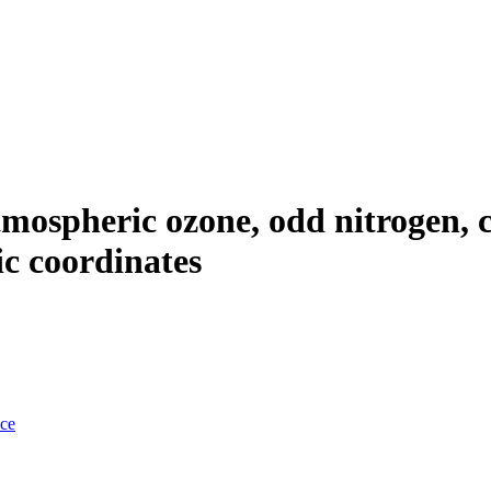
tmospheric ozone, odd nitrogen, c
ic coordinates
nce