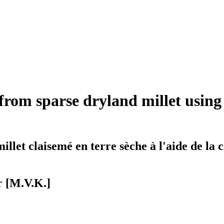
 from sparse dryland millet usin
illet claisemé en terre sèche à l'aide de la
r [M.V.K.]