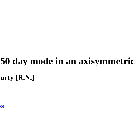
0 day mode in an axisymmetric 
urty [R.N.]
nce