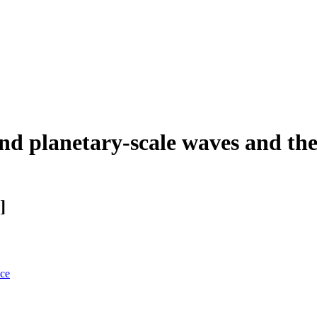
d planetary-scale waves and thei
]
nce