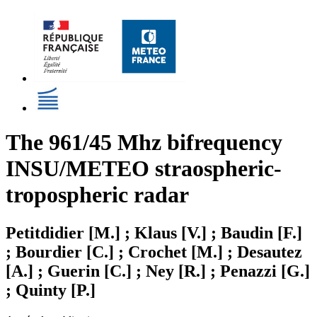
The 961/45 Mhz bifrequency
INSU/METEO straospheric-
tropospheric radar
Petitdidier [M.] ; Klaus [V.] ; Baudin [F.]
; Bourdier [C.] ; Crochet [M.] ; Desautez
[A.] ; Guerin [C.] ; Ney [R.] ; Penazzi [G.]
; Quinty [P.]