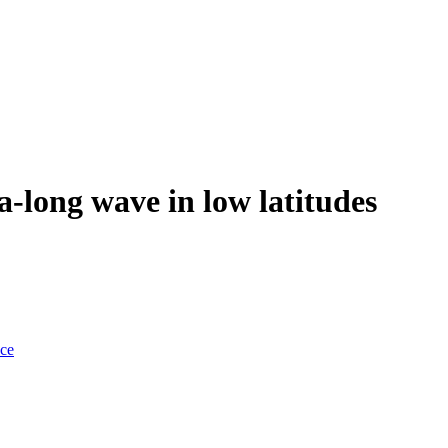
tra-long wave in low latitudes
nce