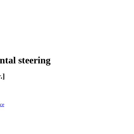
tal steering
.]
nce