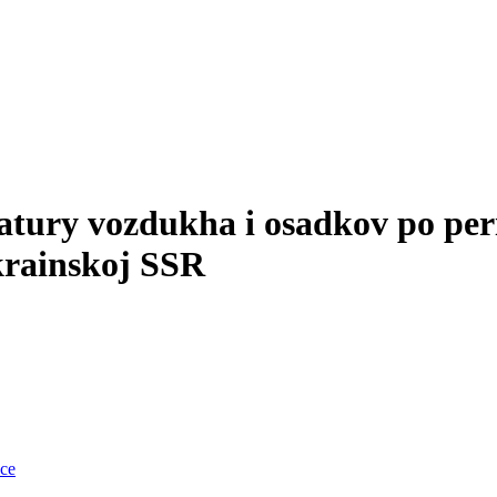
atury vozdukha i osadkov po per
ukrainskoj SSR
nce