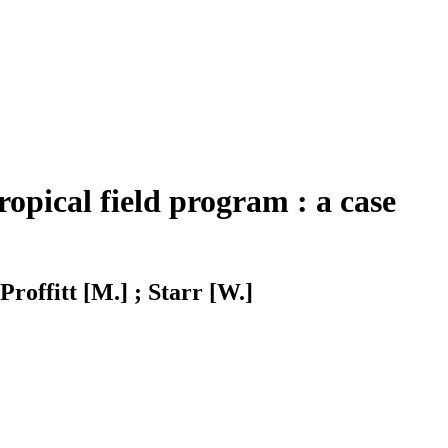
opical field program : a case
 Proffitt [M.] ; Starr [W.]