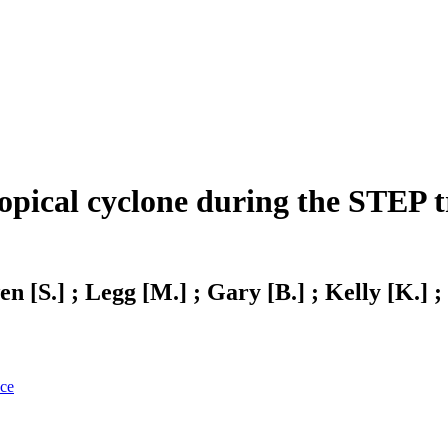
opical cyclone during the STEP tr
en [S.] ; Legg [M.] ; Gary [B.] ; Kelly [K.] ;
nce