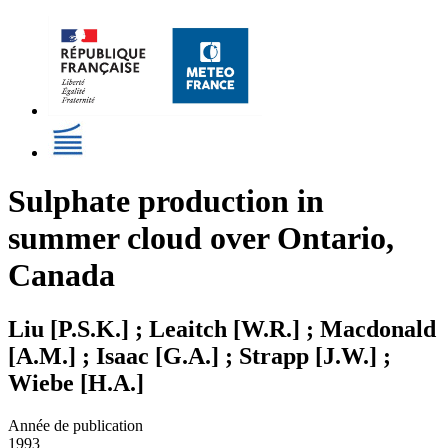
Sulphate production in
summer cloud over Ontario,
Canada
Liu [P.S.K.] ; Leaitch [W.R.] ; Macdonald
[A.M.] ; Isaac [G.A.] ; Strapp [J.W.] ;
Wiebe [H.A.]
Année de publication
1993