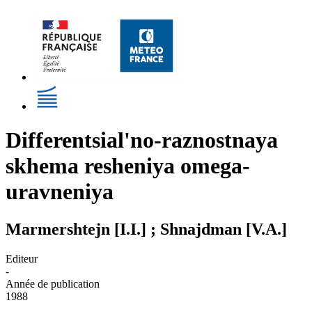
Differentsial'no-raznostnaya
skhema resheniya omega-
uravneniya
Marmershtejn [I.I.] ; Shnajdman [V.A.]
Editeur
-
Année de publication
1988