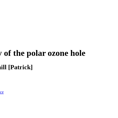
of the polar ozone hole
ll [Patrick]
nce