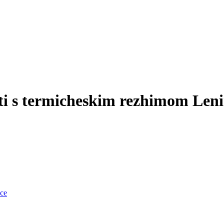
sti s termicheskim rezhimom Len
nce