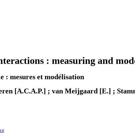
interactions : measuring and mod
 : mesures et modélisation
eren [A.C.A.P.] ; van Meijgaard [E.] ; Stam
nce