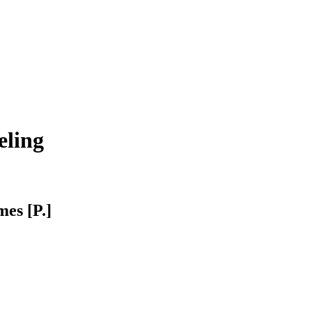
eling
mes [P.]