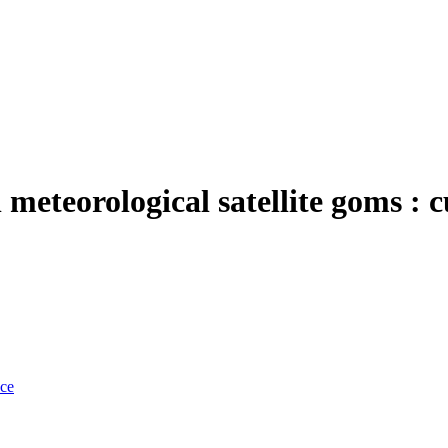
 meteorological satellite goms : 
nce