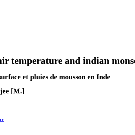
air temperature and indian monso
surface et pluies de mousson en Inde
jee [M.]
nce