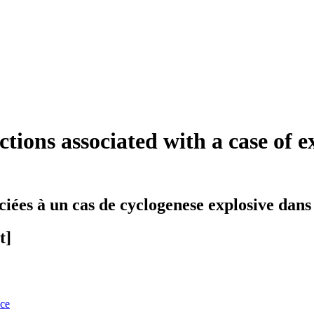
tions associated with a case of ex
ciées à un cas de cyclogenese explosive dan
t]
nce