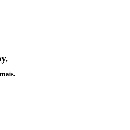
y.
 mais.