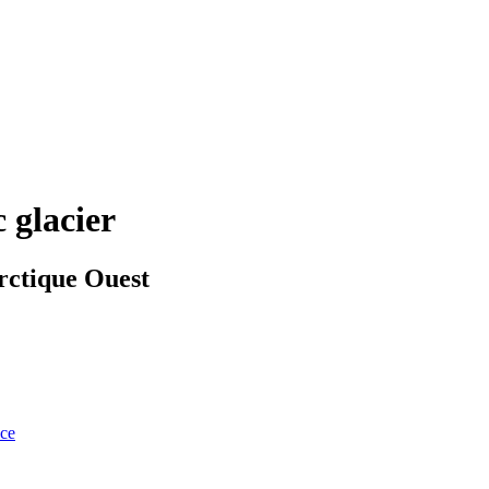
c glacier
arctique Ouest
nce