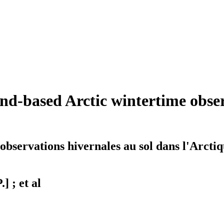
d-based Arctic wintertime obser
bservations hivernales au sol dans l'Arctique
] ; et al