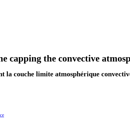
one capping the convective atmos
nt la couche limite atmosphérique convectiv
nce