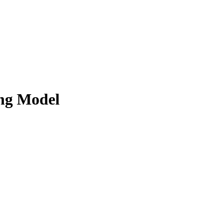
ing Model
.