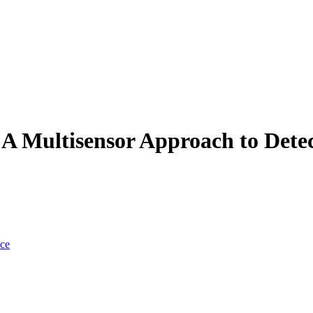
ultisensor Approach to Detect
nce