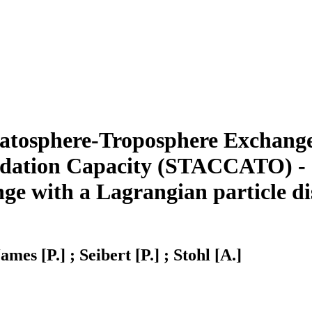
Stratosphere-Troposphere Exchang
dation Capacity (STACCATO) - ST
nge with a Lagrangian particle d
ames [P.] ; Seibert [P.] ; Stohl [A.]