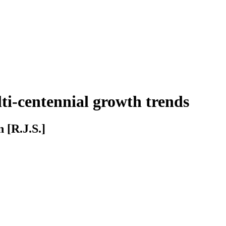
ti-centennial growth trends
n [R.J.S.]