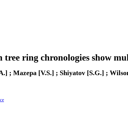
 tree ring chronologies show mul
.] ; Mazepa [V.S.] ; Shiyatov [S.G.] ; Wilso
nce