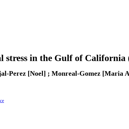
al stress in the Gulf of Califor
l-Perez [Noel] ; Monreal-Gomez [Maria Ad
nce