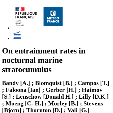
On entrainment rates in
nocturnal marine
stratocumulus
Bandy [A.] ; Blomquist [B.] ; Campos [T.]
; Faloona [Ian] ; Gerber [H.] ; Haimov
[S.] ; Lenschow [Donald H.] ; Lilly [D.K.]
; Moeng [C.-H.] ; Morley [B.] ; Stevens
[Bjorn] ; Thornton [D.] ; Vali [G.]