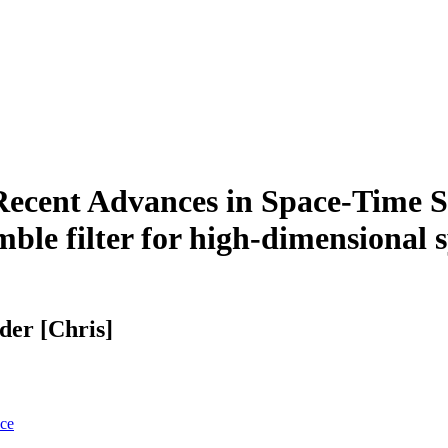
 Recent Advances in Space-Time St
ble filter for high-dimensional
der [Chris]
nce