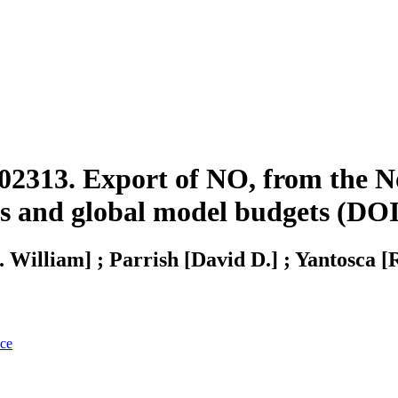
02313. Export of NO, from the N
ons and global model budgets (D
. William] ; Parrish [David D.] ; Yantosca 
nce