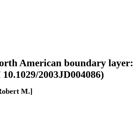
orth American boundary layer:
OI 10.1029/2003JD004086)
[Robert M.]