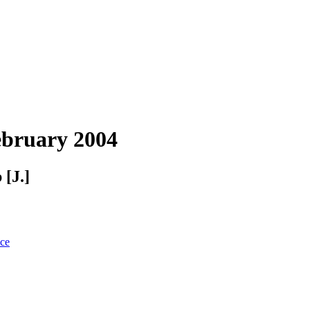
bruary 2004
 [J.]
nce