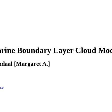
arine Boundary Layer Cloud Mo
ndaal [Margaret A.]
nce