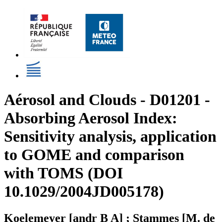
Aérosol and Clouds - D01201 -
Absorbing Aerosol Index:
Sensitivity analysis, application
to GOME and comparison
with TOMS (DOI
10.1029/2004JD005178)
Koelemeyer [andr B A] ; Stammes [M. de