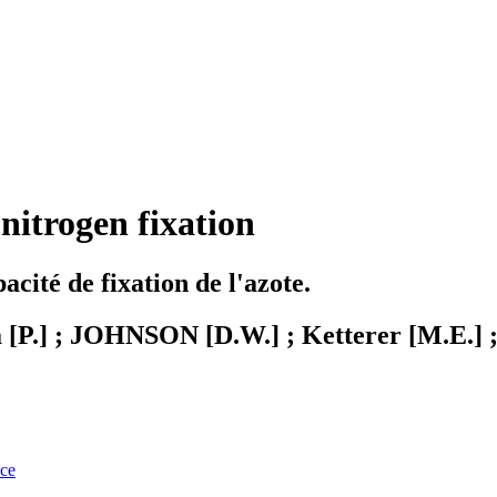
 nitrogen fixation
ité de fixation de l'azote.
a [P.] ; JOHNSON [D.W.] ; Ketterer [M.E.] ;
nce