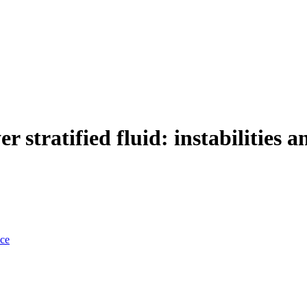
r stratified fluid: instabilities 
nce