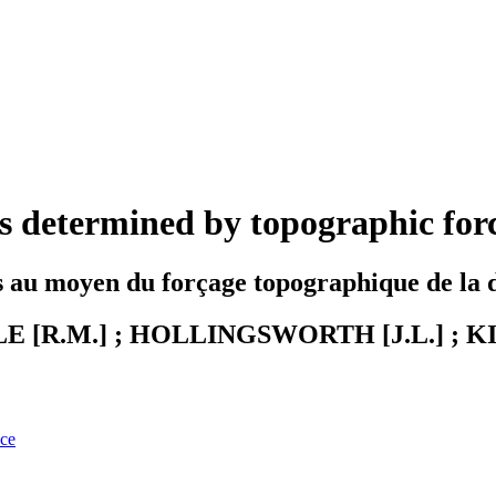
rs determined by topographic fo
rs au moyen du forçage topographique de l
LE [R.M.] ; HOLLINGSWORTH [J.L.] ; KIE
nce