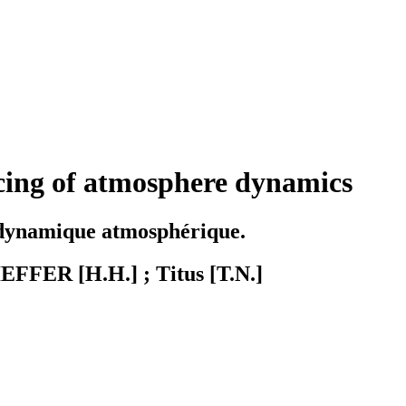
rcing of atmosphere dynamics
a dynamique atmosphérique.
FFER [H.H.] ; Titus [T.N.]