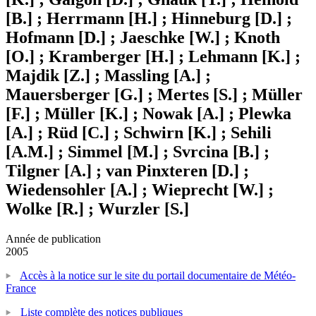
[B.] ; Herrmann [H.] ; Hinneburg [D.] ;
Hofmann [D.] ; Jaeschke [W.] ; Knoth
[O.] ; Kramberger [H.] ; Lehmann [K.] ;
Majdik [Z.] ; Massling [A.] ;
Mauersberger [G.] ; Mertes [S.] ; Müller
[F.] ; Müller [K.] ; Nowak [A.] ; Plewka
[A.] ; Rüd [C.] ; Schwirn [K.] ; Sehili
[A.M.] ; Simmel [M.] ; Svrcina [B.] ;
Tilgner [A.] ; van Pinxteren [D.] ;
Wiedensohler [A.] ; Wieprecht [W.] ;
Wolke [R.] ; Wurzler [S.]
Année de publication
2005
Accès à la notice sur le site du portail documentaire de Météo-
France
Liste complète des notices publiques