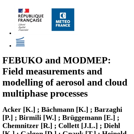
FEBUKO and MODMEP:
Field measurements and
modelling of aerosol and cloud
multiphase processes
Acker [K.] ; Bächmann [K.] ; Barzaghi
[P.] ; Birmili [W.] ; Brüggemann [E.] ;
Chemnitzer [R.] ; Collett [J.L.] ; Diehl
[K.] ; Galgon [D.] ; Gnauk [T.] ; Heinold