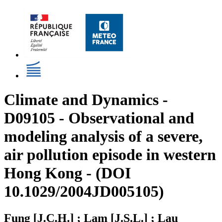
Climate and Dynamics -
D09105 - Observational and
modeling analysis of a severe,
air pollution episode in western
Hong Kong - (DOI
10.1029/2004JD005105)
Fung [J.C.H.] ; Lam [J.S.L.] ; Lau