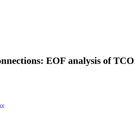
onnections: EOF analysis of TCO
nce