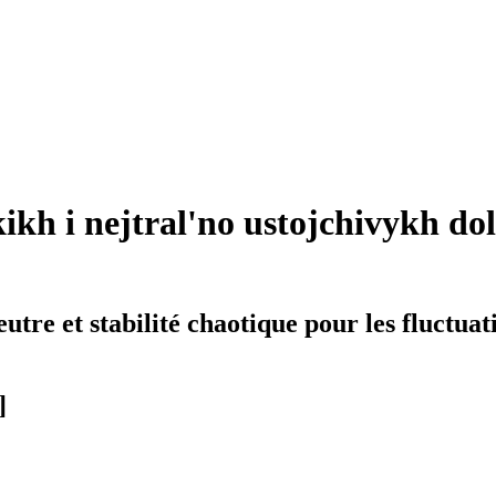
kikh i nejtral'no ustojchivykh 
neutre et stabilité chaotique pour les fluctu
]