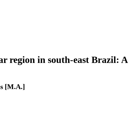
r region in south-east Brazil: A
as [M.A.]