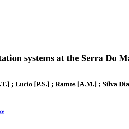
ation systems at the Serra Do Ma
.T.] ; Lucio [P.S.] ; Ramos [A.M.] ; Silva Di
nce