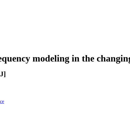
equency modeling in the changi
J]
nce