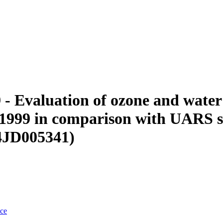
 - Evaluation of ozone and wate
-1999 in comparison with UARS s
04JD005341)
nce