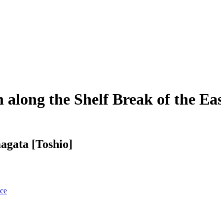
along the Shelf Break of the Eas
agata [Toshio]
nce