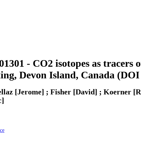
301 - CO2 isotopes as tracers of
ting, Devon Island, Canada (DO
ellaz [Jerome] ; Fisher [David] ; Koerner [
c]
nce