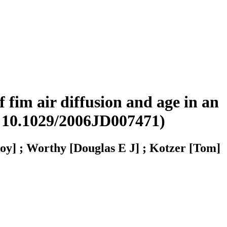
 fim air diffusion and age in an
I 10.1029/2006JD007471)
Roy] ; Worthy [Douglas E J] ; Kotzer [Tom]