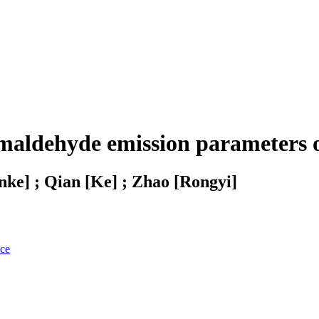
rmaldehyde emission parameters o
nke] ; Qian [Ke] ; Zhao [Rongyi]
nce