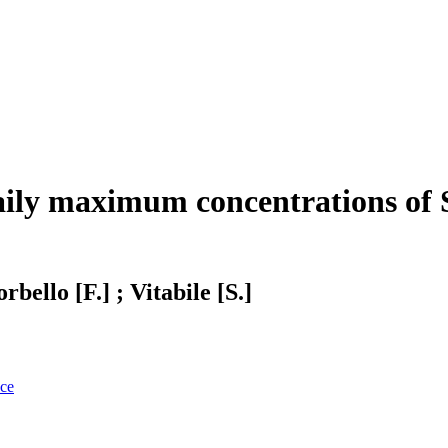
daily maximum concentrations of
rbello [F.] ; Vitabile [S.]
nce