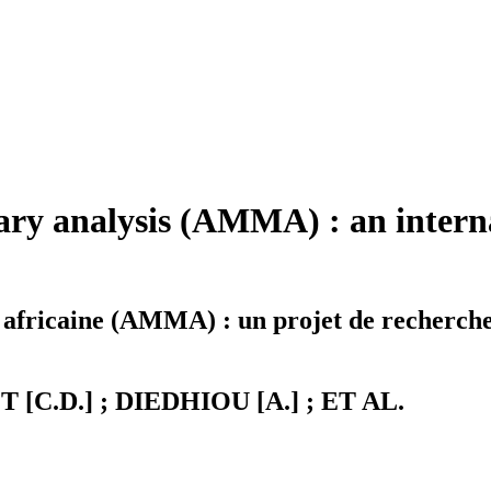
ary analysis (AMMA) : an interna
n africaine (AMMA) : un projet de recherch
C.D.] ; DIEDHIOU [A.] ; ET AL.